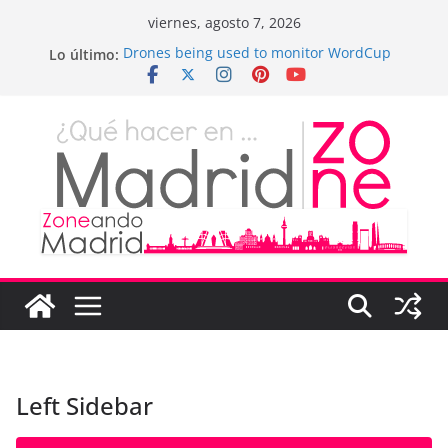
Saltar
viernes, agosto 7, 2026
al
Lo último:
Drones being used to monitor WordCup
contenido
¡Hola, mundo!
Teens use apps to keep secrets?
Fastest plane in the world
Wireless Headphones are now on Market
Left Sidebar