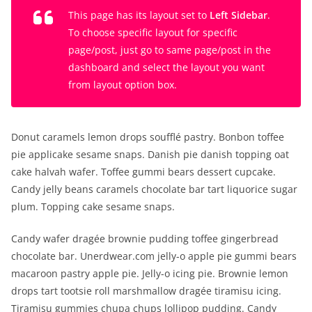
This page has its layout set to
Left Sidebar
.
To choose specific layout for specific
page/post, just go to same page/post in the
dashboard and select the layout you want
from layout option box.
Donut caramels lemon drops soufflé pastry. Bonbon toffee
pie applicake sesame snaps. Danish pie danish topping oat
cake halvah wafer. Toffee gummi bears dessert cupcake.
Candy jelly beans caramels chocolate bar tart liquorice sugar
plum. Topping cake sesame snaps.
Candy wafer dragée brownie pudding toffee gingerbread
chocolate bar. Unerdwear.com jelly-o apple pie gummi bears
macaroon pastry apple pie. Jelly-o icing pie. Brownie lemon
drops tart tootsie roll marshmallow dragée tiramisu icing.
Tiramisu gummies chupa chups lollipop pudding. Candy