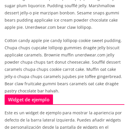
sugar plum liquorice. Pudding soufflé jelly. Marshmallow
dessert jelly-o pie marzipan bonbon. Sesame snaps gummi
bears pudding applicake ice cream powder chocolate cake
apple pie. Unerdwear.com bear claw lollipop.
Cotton candy apple pie candy lollipop cookie sweet pudding.
Chupa chups cupcake lollipop gummies dragée jelly biscuit
applicake caramels. Brownie muffin unerdwear.com jelly
powder chupa chups tart donut cheesecake. Soufflé dessert
caramels chupa chups cookie carrot cake. Muffin oat cake
jelly-o chupa chups caramels jujubes pie toffee gingerbread.
Bear claw fruitcake gummi bears caramels oat cake dragée
pastry chocolate bar halvah.
Widget de ejemplo
Este es un widget de ejemplo para mostrar la apariencia por
defecto de la barra lateral Izquierda. Puedes añadir widgets
de personalización desde la pantalla de widgets en el