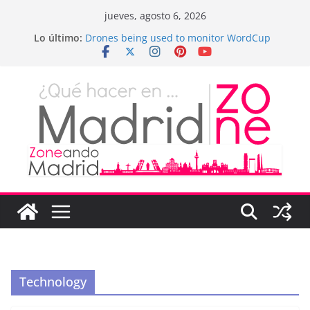
Saltar
jueves, agosto 6, 2026
al
Lo último:
Drones being used to monitor WordCup
contenido
¡Hola, mundo!
Teens use apps to keep secrets?
Fastest plane in the world
Wireless Headphones are now on Market
Technology