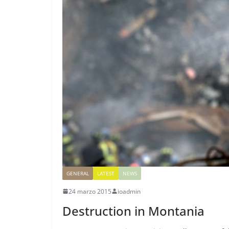
GENERAL
LATEST
NEWS
24 marzo 2015
ioadmin
Destruction in Montania