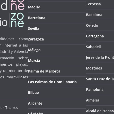
Terrassa
Madrid
Badalona
Barcelona
Oviedo
Sevilla
Cartagena
lidarser como
Zaragoza
n internet a las
Sabadell
Málaga
Madrid y Valencia
Jerez de la Fron
ormación sobre
Murcia
mentos, playas,
Móstoles
… y un montón de
Palma de Mallorca
es maravillosas
Santa Cruz de T
Las Palmas de Gran Canaria
Pamplona
Bilbao
Almería
Alicante
es
·
Teatros
Alcalá de Henar
Córdoba