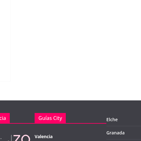
cia
Guías City
Elche
Granada
Valencia