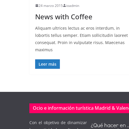
24 marzo 2015
ioadmin
News with Coffee
Aliquam ultrices lectus ac eros interdum, in
lobortis tellus semper. Etiam sollicitudin laoreet
consequat. Proin in vulputate risus. Maecenas
maximus
Leer más
Ocio e información turística Madrid & Valen
Con el objetivo de dinamizar