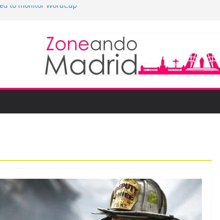
sed to monitor WordCup
to keep secrets?
 the world
hones are now on Market