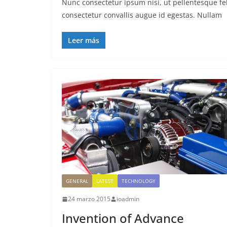
Nunc consectetur ipsum nisi, ut pellentesque fel
consectetur convallis augue id egestas. Nullam
Leer más
GENERAL
LATEST
TECHNOLOGY
24 marzo 2015
ioadmin
Invention of Advance