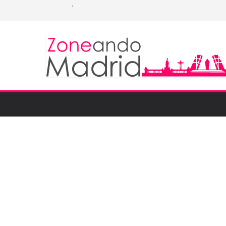
ed to monitor WordCup
o keep secrets?
the world
ones are now on Market