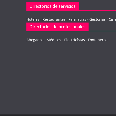
Directorios de servicios
Hoteles
·
Restaurantes
·
Farmacias
·
Gestorías
·
Cin
Directorios de profesionales
Abogados
·
Médicos
·
Electricístas
·
Fontaneros