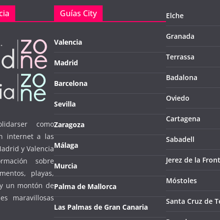
cia
Guías City
Elche
Granada
Valencia
Terrassa
Madrid
Badalona
Barcelona
Oviedo
Sevilla
Cartagena
lidarser como
Zaragoza
n internet a las
Sabadell
Málaga
Madrid y Valencia
Jerez de la Fron
ormación sobre
Murcia
mentos, playas,
Móstoles
… y un montón de
Palma de Mallorca
es maravillosas
Santa Cruz de T
Las Palmas de Gran Canaria