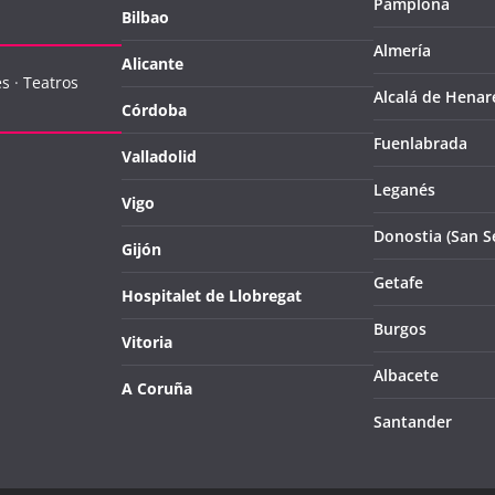
Pamplona
Bilbao
Almería
Alicante
es
·
Teatros
Alcalá de Henar
Córdoba
Fuenlabrada
Valladolid
Leganés
Vigo
Donostia (San S
Gijón
Getafe
Hospitalet de Llobregat
Burgos
Vitoria
Albacete
A Coruña
Santander