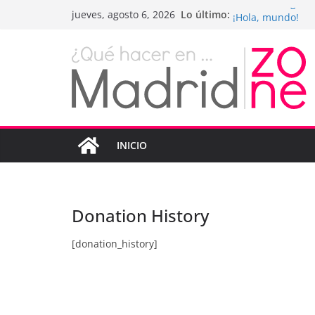
Saltar
Drones being us
Lo último:
jueves, agosto 6, 2026
¡Hola, mundo!
al
Teens use apps t
contenido
Fastest plane in 
Wireless Headph
INICIO
Donation History
[donation_history]