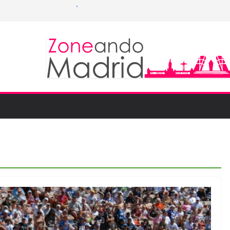
sed to monitor WordCup
to keep secrets?
 the world
hones are now on Market