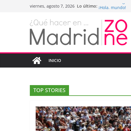
Saltar
Lo último:
Drones being u
viernes, agosto 7, 2026
al
¡Hola, mundo!
Teens use apps 
contenido
Fastest plane in
Wireless Headp
INICIO
TOP STORIES