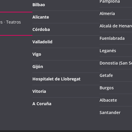
Pamplona
Bilbao
Almería
Alicante
es
·
Teatros
Alcalá de Henar
Córdoba
Fuenlabrada
Valladolid
Leganés
Vigo
Donostia (San S
Gijón
Getafe
Hospitalet de Llobregat
Burgos
Vitoria
Albacete
A Coruña
Santander