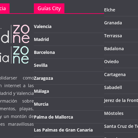
cia
Guías City
Elche
Granada
Valencia
Terrassa
Madrid
Badalona
Barcelona
Oviedo
Sevilla
Cartagena
lidarser como
Zaragoza
n internet a las
Sabadell
Málaga
Madrid y Valencia
Jerez de la Fron
ormación sobre
Murcia
mentos, playas,
Móstoles
… y un montón de
Palma de Mallorca
es maravillosas
Santa Cruz de T
Las Palmas de Gran Canaria