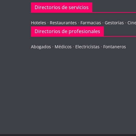
Directorios de servicios
Hoteles
·
Restaurantes
·
Farmacias
·
Gestorías
·
Cin
Directorios de profesionales
Abogados
·
Médicos
·
Electricístas
·
Fontaneros