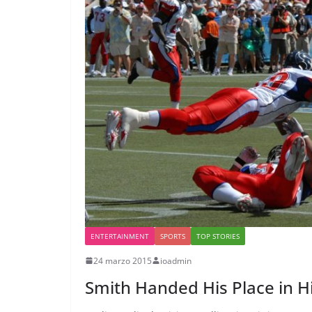
ENTERTAINMENT
SPORTS
TOP STORIES
24 marzo 2015
ioadmin
Smith Handed His Place in H