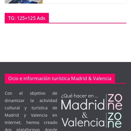
TG: 125×125 Ads
Ocio e información turística Madrid & Valencia
Con el objetivo de
dinamizar la actividad
cultural y turística de
Madrid y Valencia en
Internet, hemos creado
dos plataformas donde