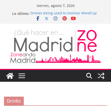
Saltar
viernes, agosto 7, 2026
al
Lo último:
Drones being used to monitor WordCup
contenido
¡Hola, mundo!
Teens use apps to keep secrets?
Fastest plane in the world
Wireless Headphones are now on Market
Drinks