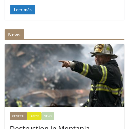
Leer más
News
GENERAL
LATEST
NEWS
Destruction in Montania